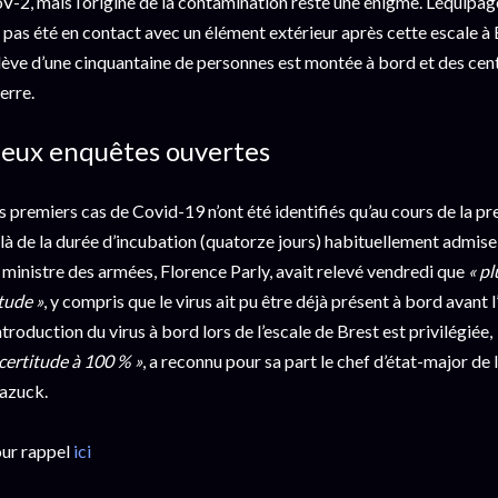
V-2, mais l’origine de la contamination reste une énigme. L’équipage,
a pas été en contact avec un élément extérieur après cette escale à 
lève d’une cinquantaine de personnes est montée à bord et des cen
terre.
eux enquêtes ouvertes
s premiers cas de Covid-19 n’ont été identifiés qu’au cours de la pre
là de la durée d’incubation (quatorze jours) habituellement admise 
 ministre des armées, Florence Parly, avait relevé vendredi que
« p
étude »
, y compris que le virus ait pu être déjà présent à bord avant l
introduction du virus à bord lors de l’escale de Brest est privilégiée,
 certitude à 100 % »
, a reconnu pour sa part le chef d’état-major de 
azuck.
ur rappel
ici