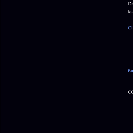
De
la
Cl
Pa
C