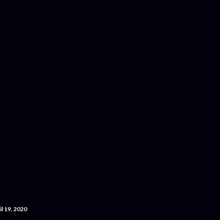
Accéder au contenu principal
il 19, 2020