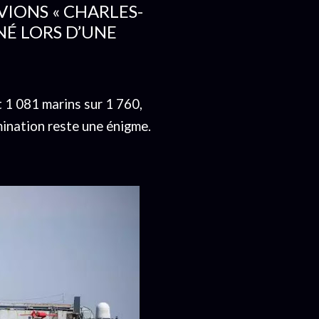
VIONS « CHARLES-
É LORS D’UNE
t 1 081 marins sur 1 760,
mination reste une énigme.