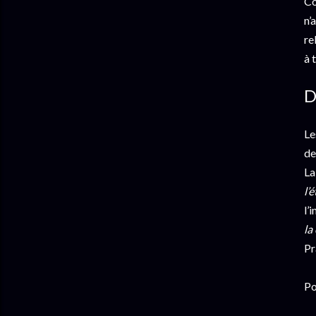
Co
n’
re
à 
D
Le
de
La
l’
l’
la
Pr
Po