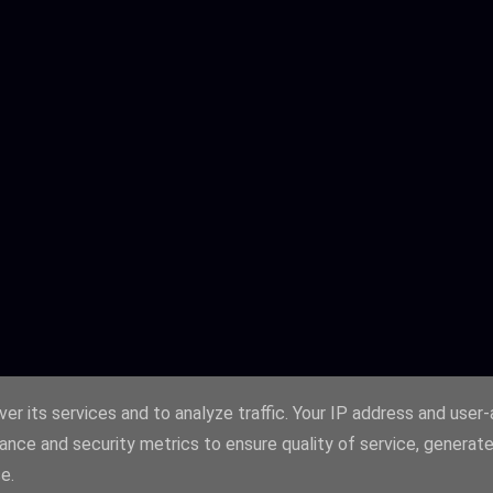
er its services and to analyze traffic. Your IP address and user
ance and security metrics to ensure quality of service, generat
Fourni par Blogger
e.