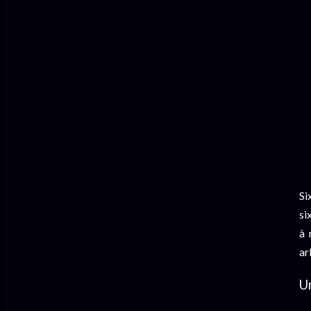
Si
si
à 
ar
Un