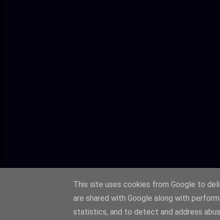
This site uses cookies from Google to deliv
are shared with Google along with perform
statistics, and to detect and address abus