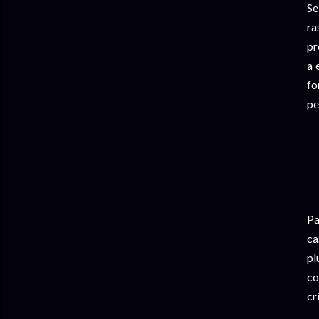
Se
ra
pr
a 
fo
pe
Pa
ca
pl
co
cr