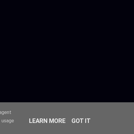
-agent
LEARN MORE
GOT IT
e usage