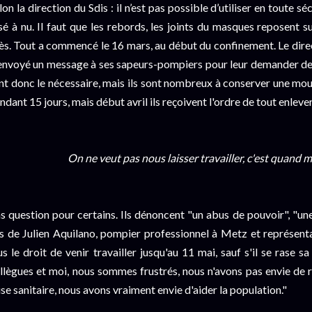
lon la direction du Sdis : il n’est pas possible d’utiliser en toute
sé à nu. Il faut que les rebords, les joints du masques reposent s
ès. Tout a commencé le 16 mars, au début du confinement. Le dir
envoyé un message à ses sapeurs-pompiers pour leur demander de 
nt donc le nécessaire, mais ils sont nombreux à conserver une mo
ndant 15 jours, mais début avril ils reçoivent l'ordre de tout enlever
On ne veut pas nous laisser travailler, c'est quand
s question pour certains. Ils dénoncent "un abus de pouvoir", "une a
s de Julien Aquilano, pompier professionnel à Metz et représenta
us le droit de venir travailler jusqu'au 11 mai, sauf s'il se rase
llègues et moi, nous sommes frustrés, nous n'avons pas envie de 
ise sanitaire, nous avons vraiment envie d'aider la population."