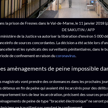
ns la prison de Fresnes dans le Val-de-Marne, le 11 janvier 2018
DE SAKUTIN / AFP
 ministère de la Justice va autoriser la libération d'environ 5 000 dé
anceinfo de sources concordantes. La décision a été actée lors d'une
ancellerie et les syndicats des surveillants pénitentiaires, dans le 
riode de confinement en raison du
coronavirus
.
es amènagements de peine impossible dan
s magistrats vont prendre des ordonnances dans les prochains jours
s détenus en fin de peine qui avaient été incarcérés pour des délits
mportement lors de leur incarcération, précisent des sources proc
énagements de peine de type "bracelet électronique" ne seront pas
chniciens ne travaillant pas pendant le confinement.