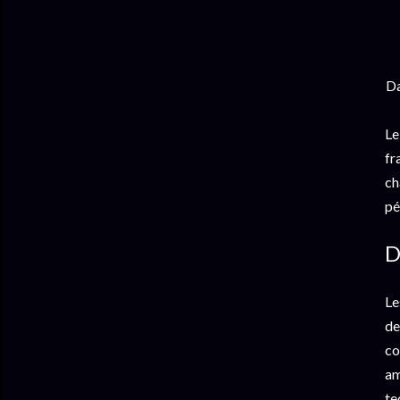
Da
Le
fr
ch
pé
D
Le
de
co
am
te