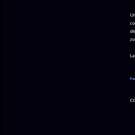
Un
co
dé
zo
La
Pa
C