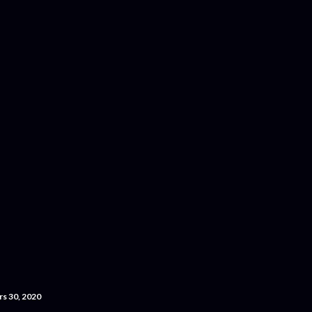
Accéder au contenu principal
rs 30, 2020