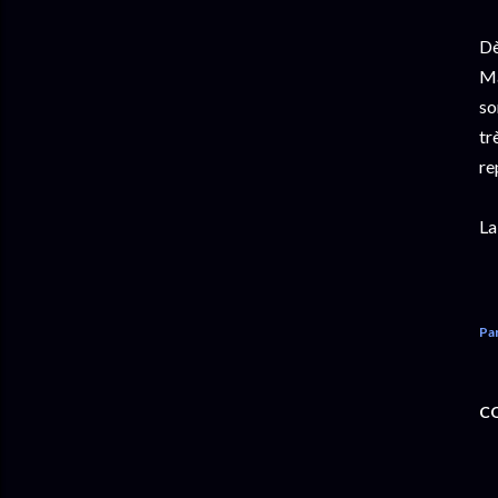
Dè
Ma
so
tr
rep
La
Pa
C