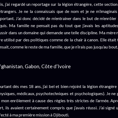
is, j’ai regardé un reportage sur la légion étrangère, cette secti
étrangers. Je ne la connaissais que de nom et je ne m’imaginais 
portant. J’ai donc décidé de m’entrainer dans le but de m’enrôle
quis. Ma famille ne pensait pas du tout que j’avais les aptitude
ussir dans un domaine qui demande une telle discipline. Ma mère ne
re utilisé par des politiques comme de la chair à canon. Elle était
nsait, comme le reste de ma famille, que je n’irais pas jusqu’au bout.
fghanistan, Gabon, Côte d’Ivoire
urtant dès mes 18 ans, j’ai bel et bien rejoint la légion étrangère
hysiques, médicaux, psychotechniques et psychologiques). Je ne 
 mon enrôlement à cause des règles très strictes de l’armée. Apr
rt, ils avaient certainement compris que j’avais réussi. J’ai signé 
fecté à ma première mission à Djibouti.