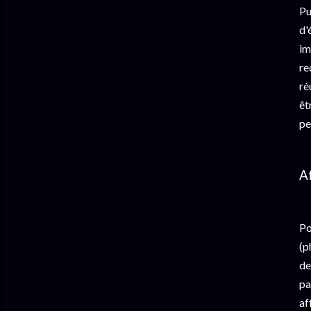
Pu
d'
im
re
ré
êt
pe
A
Po
(p
de
pa
af