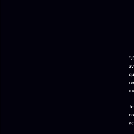
“J
av
qu
ré
mo
Je
co
ac