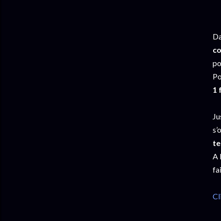
Da
co
po
Po
1 
Ju
s’
te
A 
fa
Cl