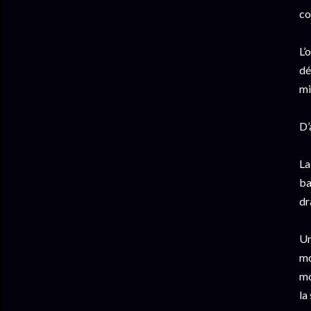
co
L’
dé
mi
D’
La
ba
dr
Un
mo
mo
la