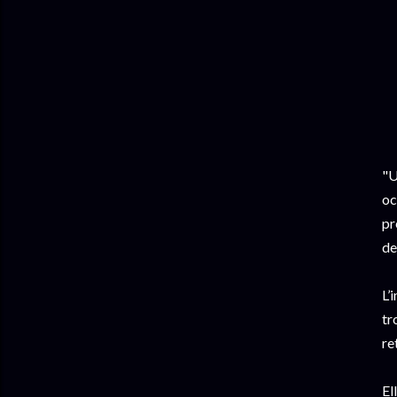
"U
oc
pr
de
L’
tr
re
El