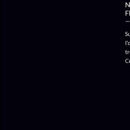
N
F
S
l
tr
Ce