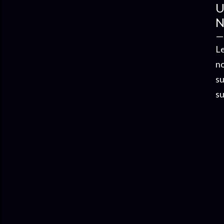
U
N
Le
no
su
su