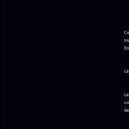
Ce
ma
Em
Un
Le
co
de