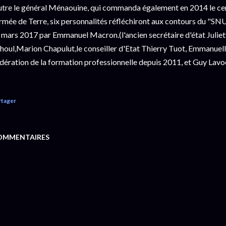
tre le général Ménaouine, qui commanda également en 2014 le cen
armée de Terre, six personnalités réfléchiront aux contours du "S
 mars 2017 par Emmanuel Macron.(l'ancien secrétaire d'état Julie
houl,Marion Chapulut,le conseiller d'Etat Thierry Tuot, Emmanuell
dération de la formation professionnelle depuis 2011, et Guy Lavo
rtager
OMMENTAIRES