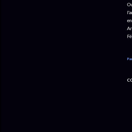
Ou
l'
en
Ar
Fé
Pa
C