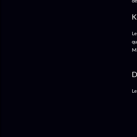
de
K
Le
qu
Ma
D
Le