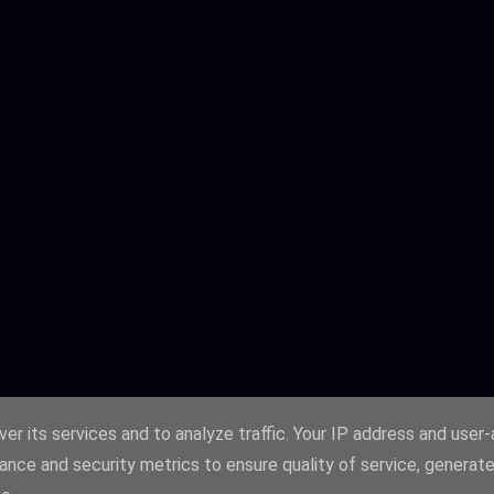
er its services and to analyze traffic. Your IP address and user
ance and security metrics to ensure quality of service, generat
Fourni par Blogger