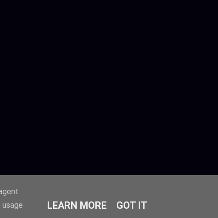
-agent
LEARN MORE
GOT IT
e usage