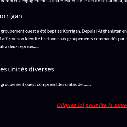
 nombreux engagements à l’extérieur et sur le territoire national, a
orrigan
 groupement ouest a été baptisé Korrigan. Depuis l’Afghanistan e
i affirme son identité bretonne aux groupements commandés par 
li à deux reprises......
es unités diverses
 groupement ouest comprend des unités de..........
Cliquez ici pour lire la suite