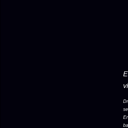
E
v
Dr
se
En
ba